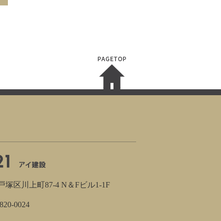
区川上町87-4 N＆Fビル1-1F
820-0024