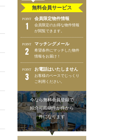
無料会員サービス
会員限定物件情報
POINT
1
会員限定のお得な物件情報
が閲覧できます。
マッチングメール
POINT
2
希望条件にマッチした物件
情報をお届け！
お電話はいたしません
POINT
3
お客様のペースでじっくり
ご利用ください。
今なら無料会員登録で
紹介可能物件が
件から
件になります