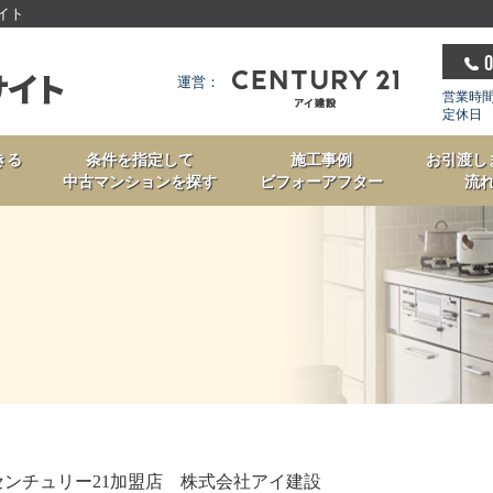
サイト
0
運営：
営業時間 
定休日
きる
条件を指定して
施工事例
お引渡し
中古マンションを探す
ビフォーアフター
流
センチュリー21加盟店 株式会社アイ建設